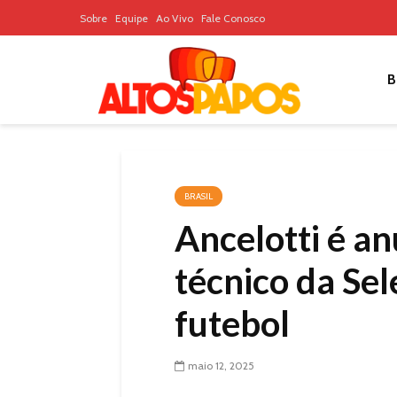
Sobre
Equipe
Ao Vivo
Fale Conosco
B
BRASIL
Ancelotti é a
técnico da Sel
futebol
maio 12, 2025