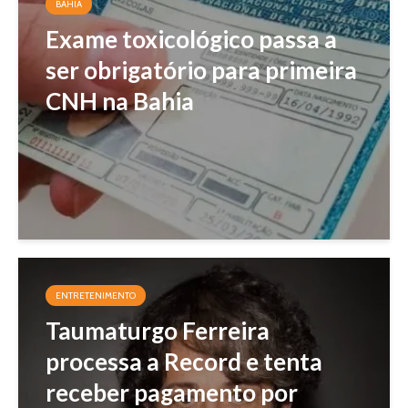
BAHIA
Exame toxicológico passa a
ser obrigatório para primeira
CNH na Bahia
ENTRETENIMENTO
Taumaturgo Ferreira
processa a Record e tenta
receber pagamento por