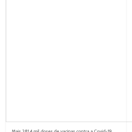
Mais 281,4 mil doses de vacinas contra a Covid-19