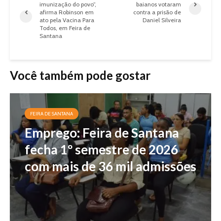
imunização do povo”,
baianos votaram
afirma Robinson em
contra a prisão de
ato pela Vacina Para
Daniel Silveira
Todos, em Feira de
Santana
Você também pode gostar
FEIRA DE SANTANA
Emprego: Feira de Santana
fecha 1º semestre de 2026
com mais de 36 mil admissões