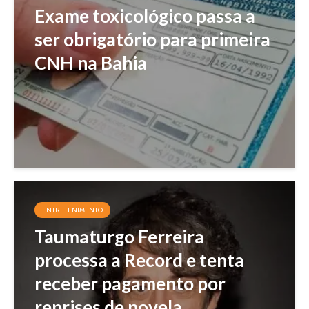
Exame toxicológico passa a
ser obrigatório para primeira
CNH na Bahia
ENTRETENIMENTO
Taumaturgo Ferreira
processa a Record e tenta
receber pagamento por
reprises de novela