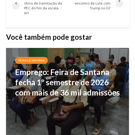
ritmo de tramitação da
encontro de Lula com
PEC do fim da escala
Trump no G7
6×1
Você também pode gostar
FEIRA DE SANTANA
Emprego: Feira de Santana
fecha 1º semestre de 2026
com mais de 36 mil admissões