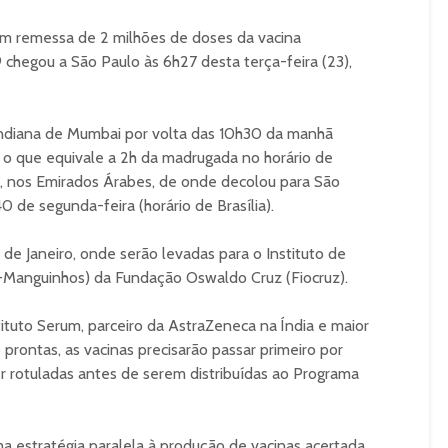
m remessa de 2 milhões de doses da vacina
chegou a São Paulo às 6h27 desta terça-feira (23),
indiana de Mumbai por volta das 10h30 da manhã
), o que equivale a 2h da madrugada no horário de
ai, nos Emirados Árabes, de onde decolou para São
0 de segunda-feira (horário de Brasília).
o de Janeiro, onde serão levadas para o Instituto de
-Manguinhos) da Fundação Oswaldo Cruz (Fiocruz).
ituto Serum, parceiro da AstraZeneca na Índia e maior
prontas, as vacinas precisarão passar primeiro por
 rotuladas antes de serem distribuídas ao Programa
 estratégia paralela à produção de vacinas acertada