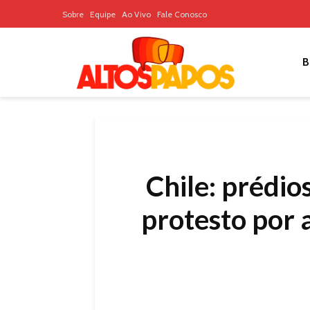
Sobre
Equipe
Ao Vivo
Fale Conosco
B
Chile: prédio
protesto por a