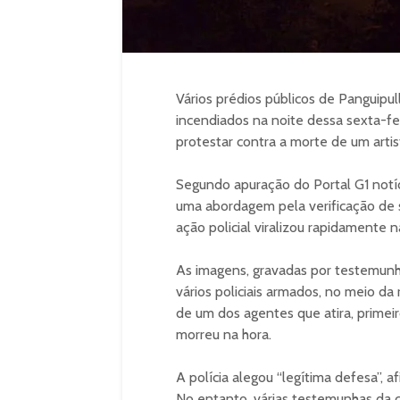
Vários prédios públicos de Panguipul
incendiados na noite dessa sexta-fei
protestar contra a morte de um artist
Segundo apuração do Portal G1 notíci
uma abordagem pela verificação de 
ação policial viralizou rapidamente n
As imagens, gravadas por testemun
vários policiais armados, no meio da
de um dos agentes que atira, primei
morreu na hora.
A polícia alegou “legítima defesa”, 
No entanto, várias testemunhas da c