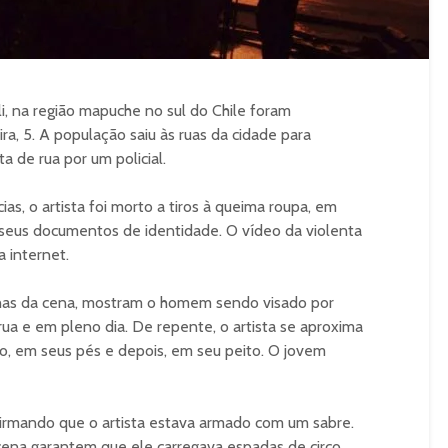
li, na região mapuche no sul do Chile foram
ra, 5. A população saiu às ruas da cidade para
a de rua por um policial.
as, o artista foi morto a tiros à queima roupa, em
seus documentos de identidade. O vídeo da violenta
a internet.
has da cena, mostram o homem sendo visado por
 rua e em pleno dia. De repente, o artista se aproxima
ro, em seus pés e depois, em seu peito. O jovem
afirmando que o artista estava armado com um sabre.
ena garantem que ele carregava espadas de circo,