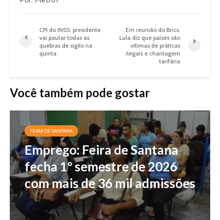
CPI do INSS: presidente
Em reunião do Brics,
vai pautar todas as
Lula diz que países são
quebras de sigilo na
vítimas de práticas
quinta
ilegais e chantagem
tarifária
Você também pode gostar
FEIRA DE SANTANA
Emprego: Feira de Santana
fecha 1º semestre de 2026
com mais de 36 mil admissões