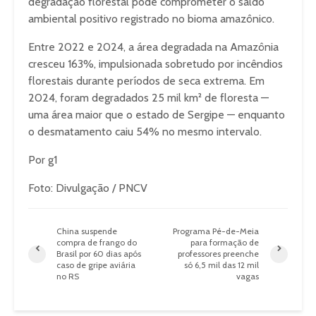
degradação florestal pode comprometer o saldo
ambiental positivo registrado no bioma amazônico.
Entre 2022 e 2024, a área degradada na Amazônia
cresceu 163%, impulsionada sobretudo por incêndios
florestais durante períodos de seca extrema. Em
2024, foram degradados 25 mil km² de floresta —
uma área maior que o estado de Sergipe — enquanto
o desmatamento caiu 54% no mesmo intervalo.
Por g1
Foto: Divulgação / PNCV
China suspende
Programa Pé-de-Meia
compra de frango do
para formação de
Brasil por 60 dias após
professores preenche
caso de gripe aviária
só 6,5 mil das 12 mil
no RS
vagas