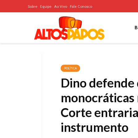
Sobre
Equipe
Ao Vivo
Fale Conosco
B
POLÍTICA
Dino defende 
monocráticas 
Corte entrari
instrumento