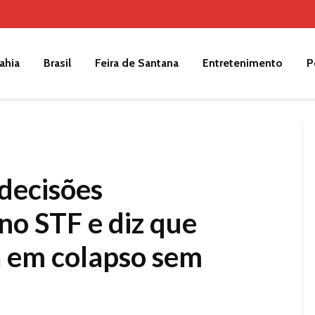
ahia
Brasil
Feira de Santana
Entretenimento
P
decisões
no STF e diz que
a em colapso sem