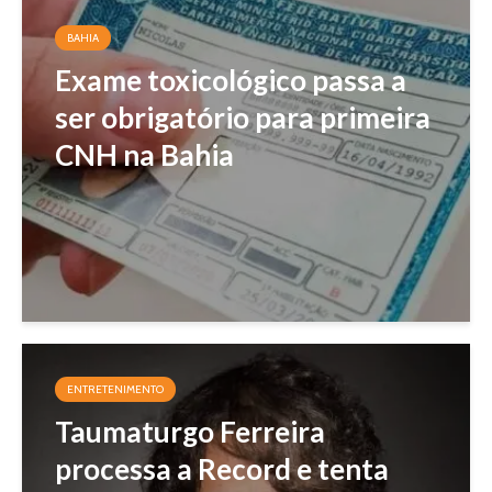
BAHIA
Exame toxicológico passa a
ser obrigatório para primeira
CNH na Bahia
ENTRETENIMENTO
Taumaturgo Ferreira
processa a Record e tenta