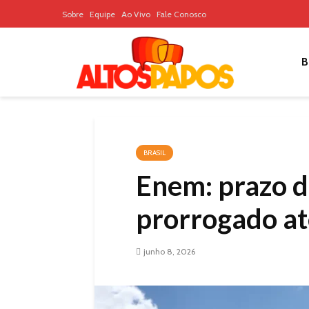
Sobre
Equipe
Ao Vivo
Fale Conosco
B
BRASIL
Enem: prazo de
prorrogado at
junho 8, 2026