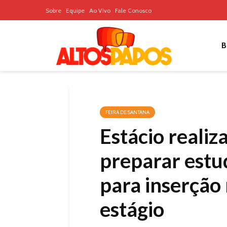
Sobre
Equipe
Ao Vivo
Fale Conosco
B
FEIRA DE SANTANA
Estácio realiz
preparar estu
para inserção
estágio