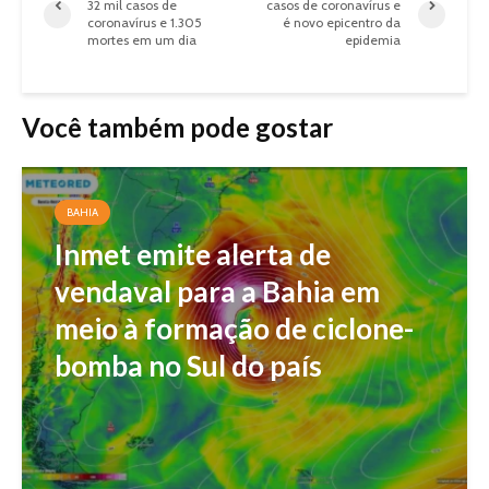
32 mil casos de
casos de coronavírus e
coronavírus e 1.305
é novo epicentro da
mortes em um dia
epidemia
Você também pode gostar
BAHIA
Inmet emite alerta de
vendaval para a Bahia em
meio à formação de ciclone-
bomba no Sul do país