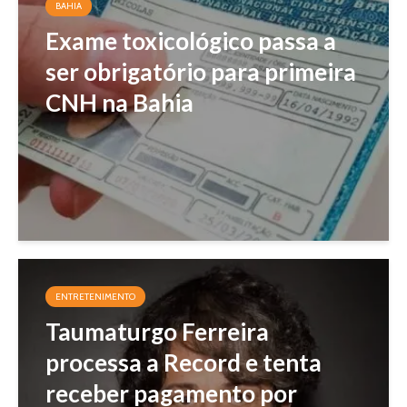
BAHIA
Exame toxicológico passa a
ser obrigatório para primeira
CNH na Bahia
ENTRETENIMENTO
Taumaturgo Ferreira
processa a Record e tenta
receber pagamento por