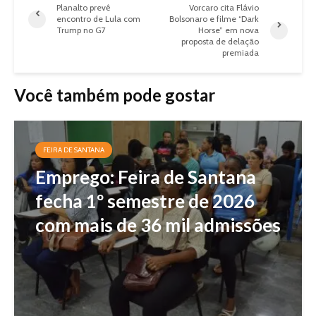
Planalto prevê
Vorcaro cita Flávio
encontro de Lula com
Bolsonaro e filme “Dark
Trump no G7
Horse” em nova
proposta de delação
premiada
Você também pode gostar
FEIRA DE SANTANA
Emprego: Feira de Santana
fecha 1º semestre de 2026
com mais de 36 mil admissões