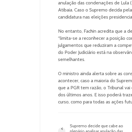
anulação das condenações de Lula (P
Atibaia. Caso o Supremo decida pel
candidatura nas eleições presidenci
No entanto, Fachin acredita que a d
“limita-se a reconhecer a posição c
julgamentos que reduziram a competê
do Poder Judiciário está na observ
semelhantes.
O ministro ainda alerta sobre as c
acontecer, caso a maioria do Supre
que a PGR tem razão, o Tribunal vai
dos últimos anos. E isso poderá tra
curso, como para todas as ações futu
Supremo decide que cabe ao
plenário analisar anulação das