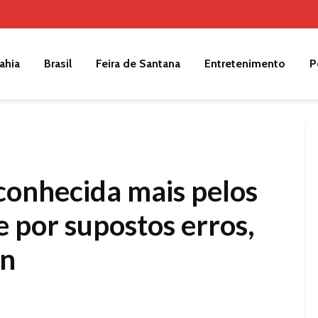
ahia
Brasil
Feira de Santana
Entretenimento
P
econhecida mais pelos
e por supostos erros,
in