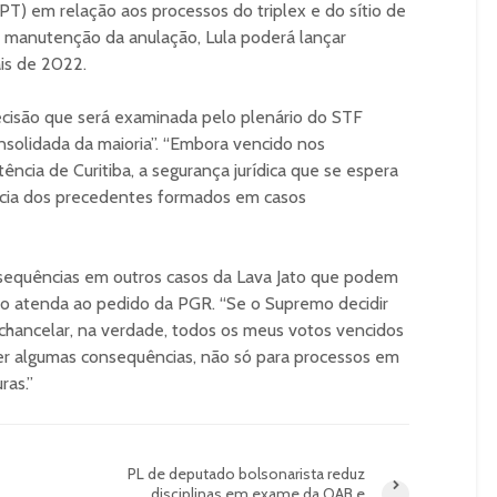
T) em relação aos processos do triplex e do sítio de
a manutenção da anulação, Lula poderá lançar
ais de 2022.
ecisão que será examinada pelo plenário do STF
onsolidada da maioria”. “Embora vencido nos
ncia de Curitiba, a segurança jurídica que se espera
ância dos precedentes formados em casos
onsequências em outros casos da Lava Jato que podem
mo atenda ao pedido da PGR. “Se o Supremo decidir
 chancelar, na verdade, todos os meus votos vencidos
zer algumas consequências, não só para processos em
ras.”
PL de deputado bolsonarista reduz
disciplinas em exame da OAB e