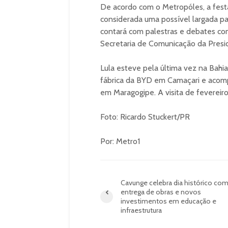
De acordo com o Metropóles, a festa
considerada uma possível largada pa
contará com palestras e debates com
Secretaria de Comunicação da Presid
Lula esteve pela última vez na Bahi
fábrica da BYD em Camaçari e acomp
em Maragogipe. A visita de fevereir
Foto: Ricardo Stuckert/PR
Por: Metro1
Cavunge celebra dia histórico co
entrega de obras e novos
investimentos em educação e
infraestrutura