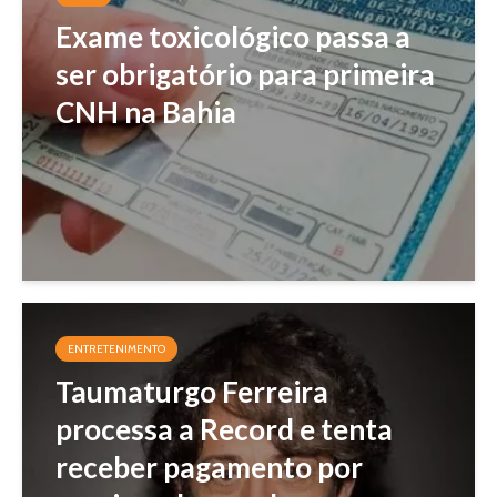
Exame toxicológico passa a
ser obrigatório para primeira
CNH na Bahia
ENTRETENIMENTO
Taumaturgo Ferreira
processa a Record e tenta
receber pagamento por