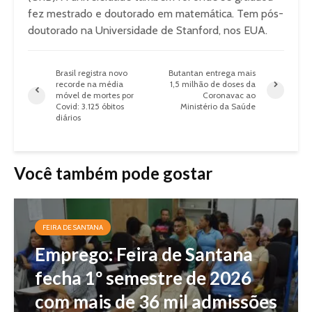
fez mestrado e doutorado em matemática. Tem pós-
doutorado na Universidade de Stanford, nos EUA.
Brasil registra novo
Butantan entrega mais
recorde na média
1,5 milhão de doses da
móvel de mortes por
Coronavac ao
Covid: 3.125 óbitos
Ministério da Saúde
diários
Você também pode gostar
FEIRA DE SANTANA
Emprego: Feira de Santana
fecha 1º semestre de 2026
com mais de 36 mil admissões