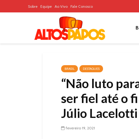
Sobre
Equipe
Ao Vivo
Fale Conosco
B
BRASIL
DESTAQUES
“Não luto para
ser fiel até o 
Júlio Lacelotti
fevereiro 19, 2021