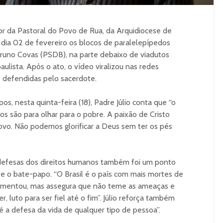
dor da Pastoral do Povo de Rua, da Arquidiocese de
dia 02 de fevereiro os blocos de paralelepípedos
Bruno Covas (PSDB), na parte debaixo de viadutos
aulista. Após o ato, o vídeo viralizou nas redes
s defendidas pelo sacerdote.
s, nesta quinta-feira (18), Padre Júlio conta que “o
os são para olhar para o pobre. A paixão de Cristo
ovo. Não podemos glorificar a Deus sem ter os pés
s defesas dos direitos humanos também foi um ponto
te o bate-papo. “O Brasil é o país com mais mortes de
lamentou, mas assegura que não teme as ameaças e
r, luto para ser fiel até o fim”. Júlio reforça também
é a defesa da vida de qualquer tipo de pessoa”.