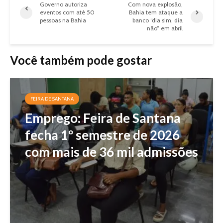
Governo autoriza
Com nova explosão,
eventos com até 50
Bahia tem ataque a
pessoas na Bahia
banco “dia sim, dia
não” em abril
Você também pode gostar
FEIRA DE SANTANA
Emprego: Feira de Santana
fecha 1º semestre de 2026
com mais de 36 mil admissões