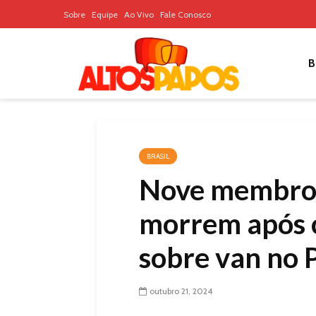
Sobre
Equipe
Ao Vivo
Fale Conosco
B
BRASIL
Nove membros
morrem após 
sobre van no 
outubro 21, 2024