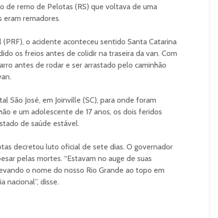
o de remo de Pelotas (RS) que voltava de uma
as eram remadores.
l (PRF), o acidente aconteceu sentido Santa Catarina
ido os freios antes de colidir na traseira da van. Com
carro antes de rodar e ser arrastado pelo caminhão
van.
l São José, em Joinville (SC), para onde foram
ão e um adolescente de 17 anos, os dois feridos
tado de saúde estável.
tas decretou luto oficial de sete dias. O governador
esar pelas mortes. “Estavam no auge de suas
 levando o nome do nosso Rio Grande ao topo em
 nacional”, disse.