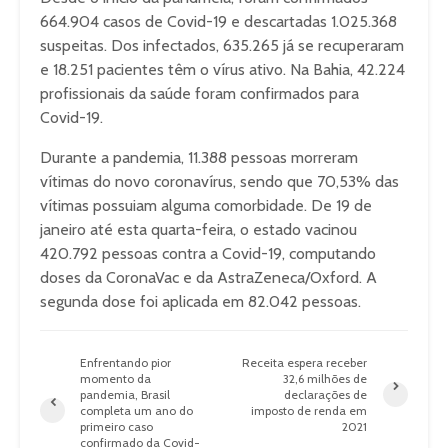
664.904 casos de Covid-19 e descartadas 1.025.368
suspeitas. Dos infectados, 635.265 já se recuperaram
e 18.251 pacientes têm o vírus ativo. Na Bahia, 42.224
profissionais da saúde foram confirmados para
Covid-19.
Durante a pandemia, 11.388 pessoas morreram
vítimas do novo coronavírus, sendo que 70,53% das
vítimas possuiam alguma comorbidade. De 19 de
janeiro até esta quarta-feira, o estado vacinou
420.792 pessoas contra a Covid-19, computando
doses da CoronaVac e da AstraZeneca/Oxford. A
segunda dose foi aplicada em 82.042 pessoas.
Enfrentando pior
Receita espera receber
momento da
32,6 milhões de
pandemia, Brasil
declarações de
completa um ano do
imposto de renda em
primeiro caso
2021
confirmado da Covid-