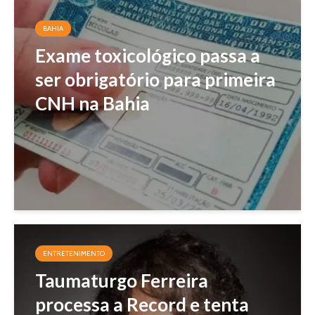
BAHIA
Exame toxicológico passa a
ser obrigatório para primeira
CNH na Bahia
ENTRETENIMENTO
Taumaturgo Ferreira
processa a Record e tenta