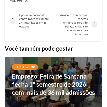
Por: Metro1
Operação nacional
Anvisa esclarece que
contra facções cumpre
canetas
274 mandados em 16
emagrecedoras do
estados
Paraguai não são
equivalentes ao
Mounjaro
Você também pode gostar
FEIRA DE SANTANA
Emprego: Feira de Santana
fecha 1º semestre de 2026
com mais de 36 mil admissões