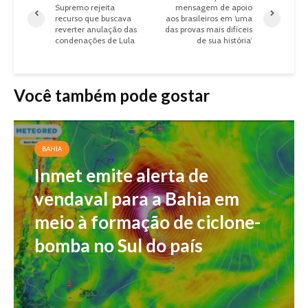
Supremo rejeita
mensagem de apoio
recurso que buscava
aos brasileiros em ‘uma
reverter anulação das
das provas mais difíceis
condenações de Lula
de sua história’
Você também pode gostar
BAHIA
Inmet emite alerta de
vendaval para a Bahia em
meio à formação de ciclone-
bomba no Sul do país