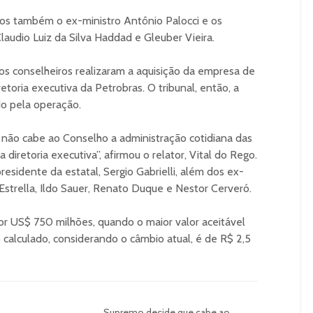
os também o ex-ministro Antônio Palocci e os
Claudio Luiz da Silva Haddad e Gleuber Vieira.
s conselheiros realizaram a aquisição da empresa de
toria executiva da Petrobras. O tribunal, então, a
do pela operação.
 não cabe ao Conselho a administração cotidiana das
diretoria executiva”, afirmou o relator, Vital do Rego.
esidente da estatal, Sergio Gabrielli, além dos ex-
Estrella, Ildo Sauer, Renato Duque e Nestor Cerveró.
r US$ 750 milhões, quando o maior valor aceitável
 calculado, considerando o câmbio atual, é de R$ 2,5
Supremo decide que cabe ao