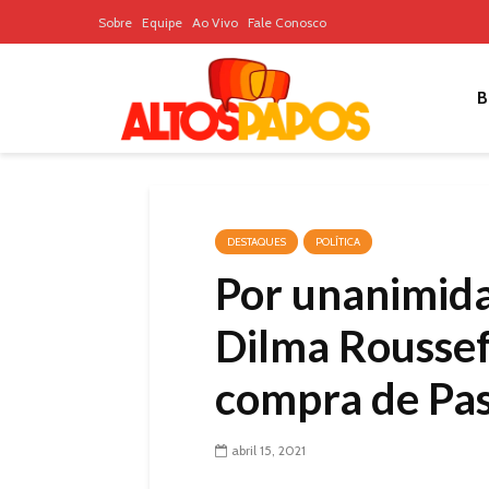
Sobre
Equipe
Ao Vivo
Fale Conosco
B
DESTAQUES
POLÍTICA
Por unanimid
Dilma Roussef
compra de Pa
abril 15, 2021