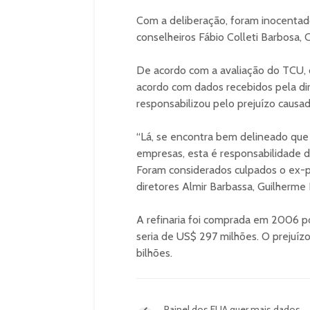
Com a deliberação, foram inocentad
conselheiros Fábio Colleti Barbosa, 
De acordo com a avaliação do TCU, o
acordo com dados recebidos pela dire
responsabilizou pelo prejuízo causa
“Lá, se encontra bem delineado que
empresas, esta é responsabilidade da 
Foram considerados culpados o ex-pr
diretores Almir Barbassa, Guilherme 
A refinaria foi comprada em 2006 po
seria de US$ 297 milhões. O prejuízo
bilhões.
Painel dos EUA quer mais dados