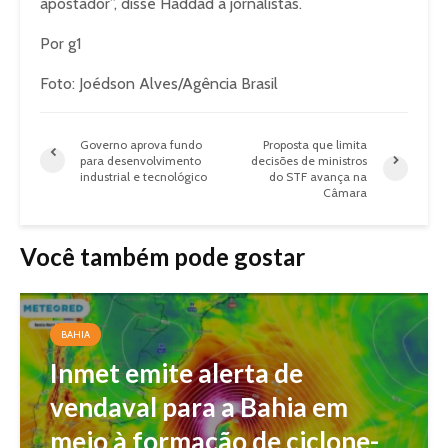
apostador”, disse Haddad a jornalistas.
Por g1
Foto: Joédson Alves/Agência Brasil
Governo aprova fundo
Proposta que limita
para desenvolvimento
decisões de ministros
industrial e tecnológico
do STF avança na
Câmara
Você também pode gostar
BAHIA
Inmet emite alerta de
vendaval para a Bahia em
meio à formação de ciclone-