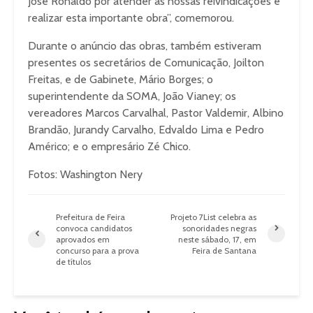
José Ronaldo por atender às nossas reivindicações e
realizar esta importante obra”, comemorou.
Durante o anúncio das obras, também estiveram
presentes os secretários de Comunicação, Joilton
Freitas, e de Gabinete, Mário Borges; o
superintendente da SOMA, João Vianey; os
vereadores Marcos Carvalhal, Pastor Valdemir, Albino
Brandão, Jurandy Carvalho, Edvaldo Lima e Pedro
Américo; e o empresário Zé Chico.
Fotos: Washington Nery
Prefeitura de Feira
Projeto 7List celebra as
convoca candidatos
sonoridades negras
aprovados em
neste sábado, 17, em
concurso para a prova
Feira de Santana
de títulos