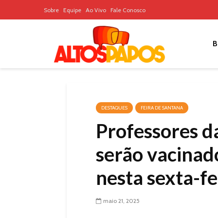
Sobre
Equipe
Ao Vivo
Fale Conosco
B
DESTAQUES
FEIRA DE SANTANA
Professores d
serão vacinado
nesta sexta-fe
maio 21, 2025