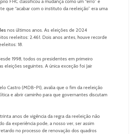
óprio FHC classificou a mudança como um “erro” e
e que “acabar com o instituto da reeleição” era uma
des
nos últimos anos. As eleições de 2024
tos reeleitos: 2.461. Dois anos antes, houve recorde
leitos: 18.
desde 1998, todos os presidentes em primeiro
 eleições seguintes. A única exceção foi Jair
elo Castro (MDB-PI), avalia que o fim da reeleição
ítica e abrir caminho para que governantes discutam
rinta anos de vigência da regra da reeleição não
do da experiência pode, a nosso ver, ser assim
do retardo no processo de renovação dos quadros