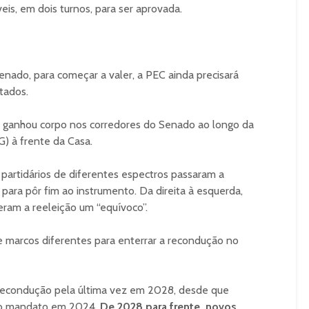
is, em dois turnos, para ser aprovada.
enado, para começar a valer, a PEC ainda precisará
tados.
ão ganhou corpo nos corredores do Senado ao longo da
) à frente da Casa.
 partidários de diferentes espectros passaram a
para pôr fim ao instrumento. Da direita à esquerda,
ram a reeleição um “equívoco”.
 marcos diferentes para enterrar a recondução no
 recondução pela última vez em 2028, desde que
iro mandato em 2024.
De 2028 para frente, novos