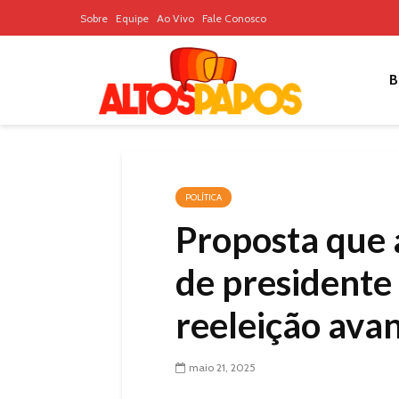
Sobre
Equipe
Ao Vivo
Fale Conosco
B
POLÍTICA
Proposta que
de presidente
reeleição ava
maio 21, 2025