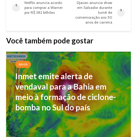
Netflix anuncia acordo
Djavan anuncia show
para comprar a Warner
em Salvador durante
por R$ 382 bilhões
turnê de
comemoração aos 50
anos de carreira
Você também pode gostar
BAHIA
Inmet emite alerta de
vendaval para a Bahia em
meio à formação de ciclone-
bomba no Sul do país