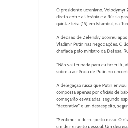
O presidente ucraniano, Volodymyr Z
direto entre a Ucrânia e a Rússia p
quinta-feira (15) em Istambul, na Tur
A decisão de Zelensky ocorreu após 
Vladimir Putin nas negociações. O lí
chefiada pelo ministro da Defesa, R
“Não vai ter nada para eu fazer lá”,
sobre a ausência de Putin no encont
A delegação russa que Putin enviou p
composta apenas por oficiais de baix
começarão esvaziadas, segundo espe
“decorativa” e um desrespeito, segu
“Sentimos o desrespeito russo. O ní
um desrespeito pessoal. Um desrespe