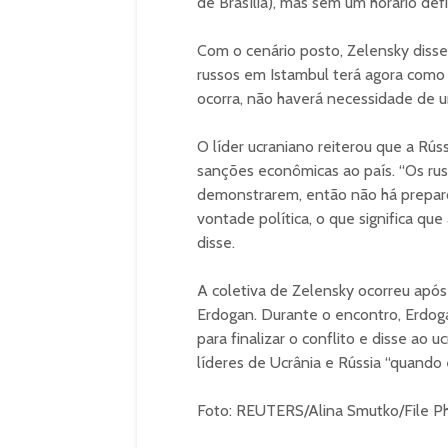
de Brasília), mas sem um horário defi
Com o cenário posto, Zelensky diss
russos em Istambul terá agora como o
ocorra, não haverá necessidade de u
O líder ucraniano reiterou que a Rús
sanções econômicas ao país. “Os rus
demonstrarem, então não há preparo 
vontade política, o que significa que
disse.
A coletiva de Zelensky ocorreu apó
Erdogan. Durante o encontro, Erdog
para finalizar o conflito e disse ao 
líderes de Ucrânia e Rússia “quando 
Foto: REUTERS/Alina Smutko/File 