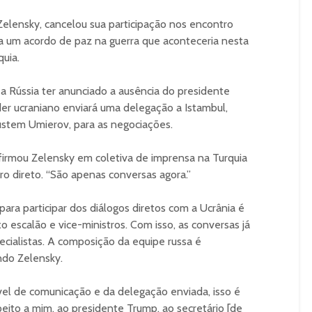
elensky, cancelou sua participação nos encontro
ara um acordo de paz na guerra que aconteceria nesta
quia.
a Rússia ter anunciado a ausência do presidente
der ucraniano enviará uma delegação a Istambul,
ustem Umierov, para as negociações.
 afirmou Zelensky em coletiva de imprensa na Turquia
ro direto. “São apenas conversas agora.”
ara participar dos diálogos diretos com a Ucrânia é
o escalão e vice-ministros. Com isso, as conversas já
cialistas. A composição da equipe russa é
ndo Zelensky.
vel de comunicação e da delegação enviada, isso é
ito a mim, ao presidente Trump, ao secretário [de