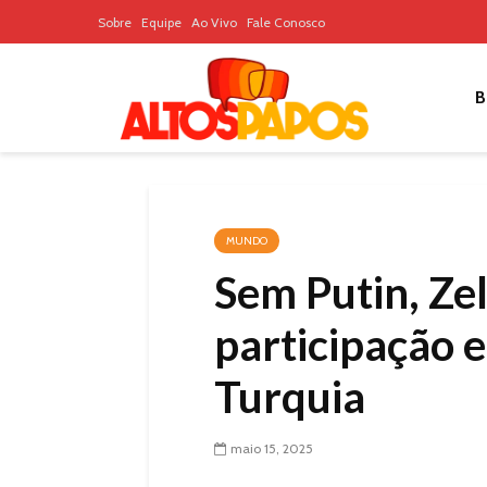
Sobre
Equipe
Ao Vivo
Fale Conosco
B
MUNDO
Sem Putin, Ze
participação 
Turquia
maio 15, 2025