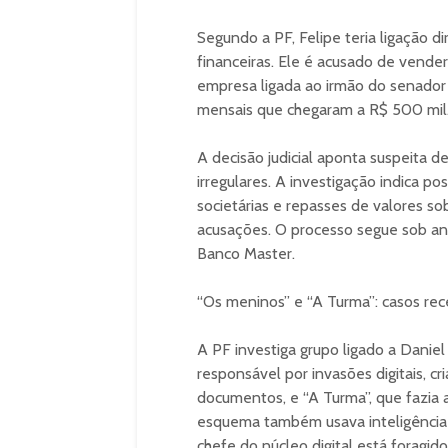
Segundo a PF, Felipe teria ligação 
financeiras. Ele é acusado de vender
empresa ligada ao irmão do senador
mensais que chegaram a R$ 500 mil
A decisão judicial aponta suspeita de
irregulares. A investigação indica p
societárias e repasses de valores so
acusações. O processo segue sob an
Banco Master.
“Os meninos” e “A Turma”: casos re
A PF investiga grupo ligado a Daniel
responsável por invasões digitais, c
documentos, e “A Turma”, que fazia 
esquema também usava inteligência a
chefe do núcleo digital está foragido