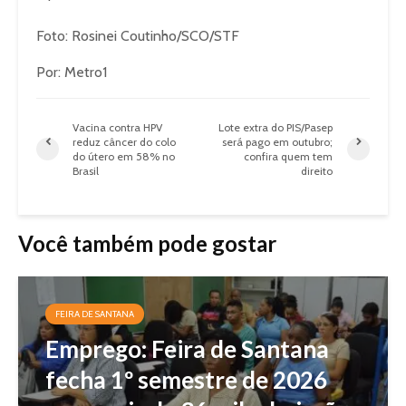
Foto: Rosinei Coutinho/SCO/STF
Por: Metro1
Vacina contra HPV
Lote extra do PIS/Pasep
reduz câncer do colo
será pago em outubro;
do útero em 58% no
confira quem tem
Brasil
direito
Você também pode gostar
FEIRA DE SANTANA
Emprego: Feira de Santana
fecha 1º semestre de 2026