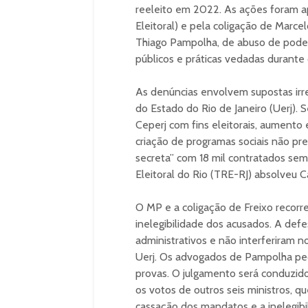
reeleito em 2022. As ações foram ap
Eleitoral) e pela coligação de Marce
Thiago Pampolha, de abuso de poder 
públicos e práticas vedadas durante 
As denúncias envolvem supostas irr
do Estado do Rio de Janeiro (Uerj). 
Ceperj com fins eleitorais, aumento 
criação de programas sociais não pr
secreta” com 18 mil contratados sem
Eleitoral do Rio (TRE-RJ) absolveu
O MP e a coligação de Freixo reco
inelegibilidade dos acusados. A de
administrativos e não interferiram n
Uerj. Os advogados de Pampolha pede
provas. O julgamento será conduzido 
os votos de outros seis ministros, q
cassação dos mandatos e a inelegibi