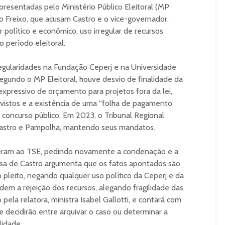
resentadas pelo Ministério Público Eleitoral (MP
lo Freixo, que acusam Castro e o vice-governador,
político e econômico, uso irregular de recursos
o período eleitoral.
egularidades na Fundação Ceperj e na Universidade
Segundo o MP Eleitoral, houve desvio de finalidade da
expressivo de orçamento para projetos fora da lei,
evistos e a existência de uma “folha de pagamento
 concurso público. Em 2023, o Tribunal Regional
 Castro e Pampolha, mantendo seus mandatos.
rreram ao TSE, pedindo novamente a condenação e a
fesa de Castro argumenta que os fatos apontados são
o pleito, negando qualquer uso político da Ceperj e da
m a rejeição dos recursos, alegando fragilidade das
pela relatora, ministra Isabel Gallotti, e contará com
ue decidirão entre arquivar o caso ou determinar a
lidade.