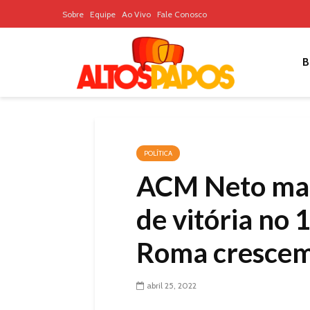
Sobre
Equipe
Ao Vivo
Fale Conosco
B
POLÍTICA
ACM Neto man
de vitória no 
Roma cresce
abril 25, 2022