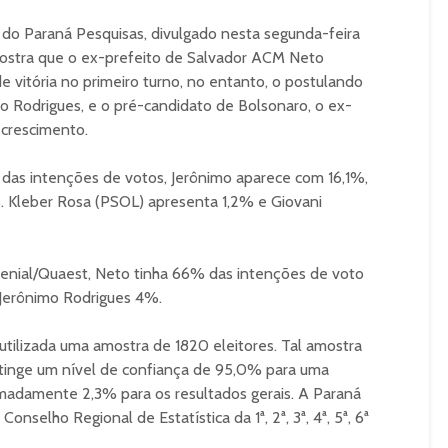
 do Paraná Pesquisas, divulgado nesta segunda-feira
mostra que o ex-prefeito de Salvador ACM Neto
de vitória no primeiro turno, no entanto, o postulando
o Rodrigues, e o pré-candidato de Bolsonaro, o ex-
crescimento.
 das intenções de votos, Jerônimo aparece com 16,1%,
 Kleber Rosa (PSOL) apresenta 1,2% e Giovani
Genial/Quaest, Neto tinha 66% das intenções de voto
 Jerônimo Rodrigues 4%.
 utilizada uma amostra de 1820 eleitores. Tal amostra
atinge um nível de confiança de 95,0% para uma
adamente 2,3% para os resultados gerais. A Paraná
nselho Regional de Estatística da 1ª, 2ª, 3ª, 4ª, 5ª, 6ª