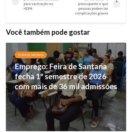
para vacinação no
preocupante e que
HDPA
pessoas podem ter
complicações graves
Você também pode gostar
FEIRA DE SANTANA
Emprego: Feira de Santana
fecha 1º semestre de 2026
com mais de 36 mil admissões