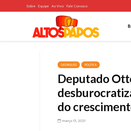
Sobre
Equipe
Ao Vivo
Fale Conosco
B
DESTAQUES
POLÍTICA
Deputado Otto
desburocrati
do crescimen
março 15, 2021