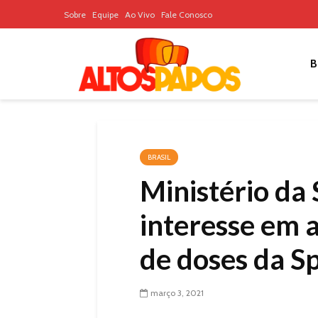
Sobre
Equipe
Ao Vivo
Fale Conosco
B
BRASIL
Ministério da
interesse em 
de doses da S
março 3, 2021