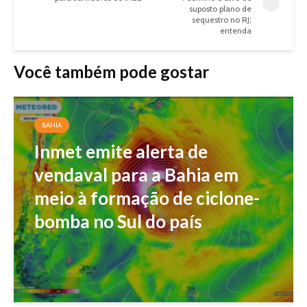
suposto plano de
sequestro no RJ;
entenda
Você também pode gostar
BAHIA
Inmet emite alerta de
vendaval para a Bahia em
meio à formação de ciclone-
bomba no Sul do país