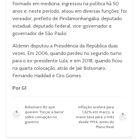
Formado em medicina, ingressou na política há 50
anos e, neste período, atuou em diversas funções: foi
vereador, prefeito de Pindamonhangaba, deputado
estadual, deputado federal, vice-governador e
governador de São Paulo.
Alckmin disputou a Presidência da República duas
vezes. Em 2006, quando perdeu no segundo turno
para o ex-presidente Lula, e em 2018, quando ficou
na quarta colocação, atrás de Jair Bolsonaro,
Fernando Haddad e Ciro Gomes.
Por G1
Bolsonaro diz que
Inflação acelera para
querem “forçar a barra”
1,62% em março, a
sobre corrupção no
maior taxa para o mês
governo
desde 1994, antes do
Plano Real