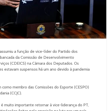
ssumiu a função de vice-líder do Partido dos
e bancada da Comissão de Desenvolvimento
erviços (CDEICS) na Câmara dos Deputados. Os
es estavam suspensos há um ano devido à pandemia
ém como membro das Comissões do Esporte (CESPO)
dania (CCJC).
é muito importante retornar à vice-liderança do PT,
iculações feitas pela oposição na luta por um país