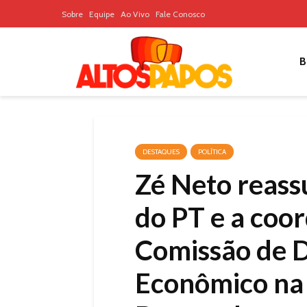
Sobre
Equipe
Ao Vivo
Fale Conosco
B
DESTAQUES
POLÍTICA
Zé Neto reass
do PT e a coo
Comissão de 
Econômico na