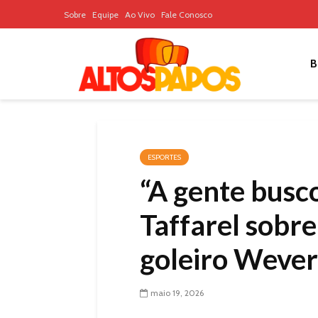
Sobre
Equipe
Ao Vivo
Fale Conosco
B
ESPORTES
“A gente busco
Taffarel sobr
goleiro Weve
maio 19, 2026