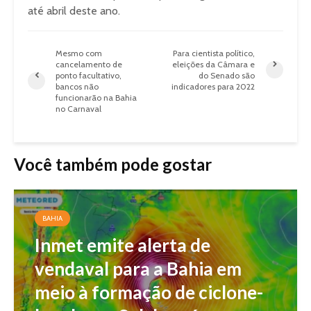
até abril deste ano.
Mesmo com
Para cientista político,
cancelamento de
eleições da Câmara e
ponto facultativo,
do Senado são
bancos não
indicadores para 2022
funcionarão na Bahia
no Carnaval
Você também pode gostar
BAHIA
Inmet emite alerta de
vendaval para a Bahia em
meio à formação de ciclone-