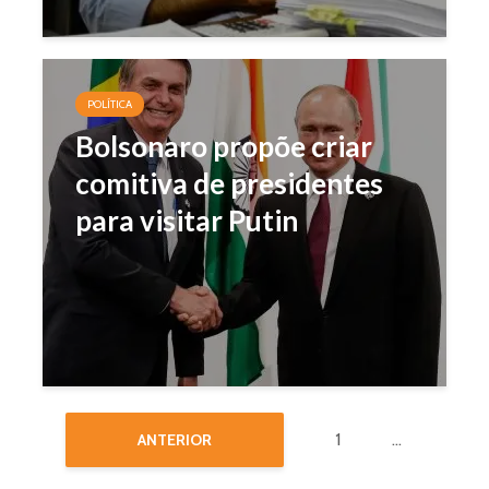
POLÍTICA
Bolsonaro propõe criar
comitiva de presidentes
para visitar Putin
1
…
ANTERIOR