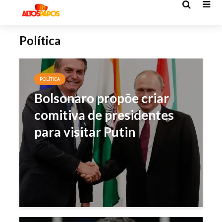
Política
POLÍTICA
Bolsonaro propõe criar
comitiva de presidentes
para visitar Putin