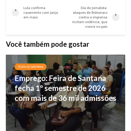
Lula confirma
Dia do Jornalista:
casamento com Janja
ataques de Bolsonaro
em maio
contra a imprensa
incitam violência, que
cresce no país
Você também pode gostar
FEIRA DE SANTANA
Emprego: Feira de Santana
fecha 1º semestre de 2026
com mais de 36 mil admissões