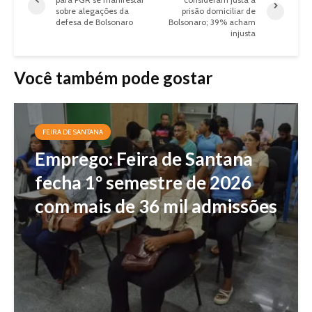
sobre alegações da
prisão domiciliar de
defesa de Bolsonaro
Bolsonaro; 39% acham
injusta
Você também pode gostar
FEIRA DE SANTANA
Emprego: Feira de Santana
fecha 1º semestre de 2026
com mais de 36 mil admissões